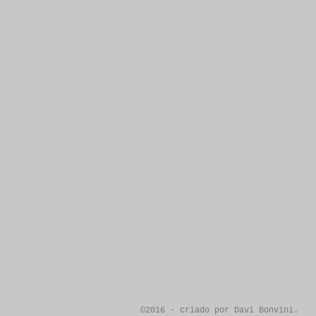
©2016 - criado por Davi Bonvini.