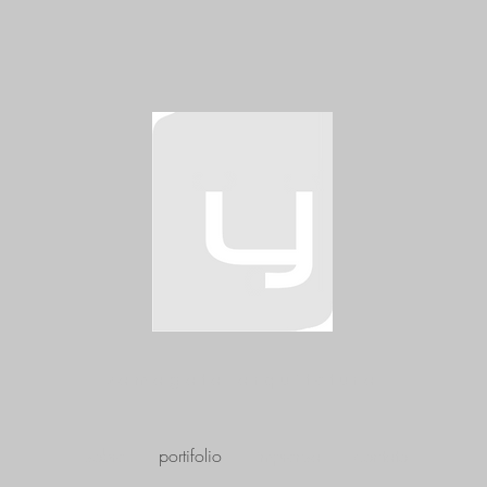
yamagata arquitetura
sobre
portifolio
imprensa
contato