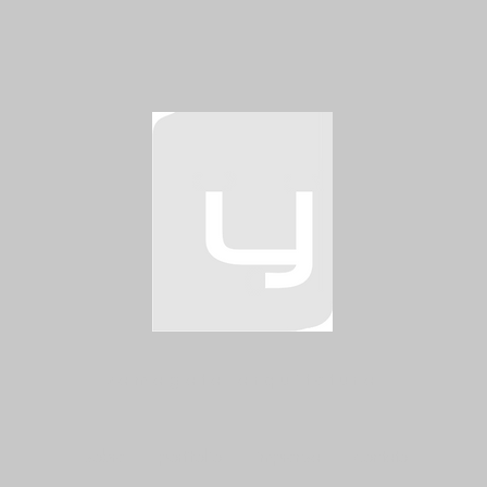
yamagata arquitetura
sobre
portifolio
imprensa
contato