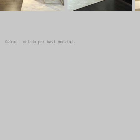
©2016 - criado por Davi Bonvini.