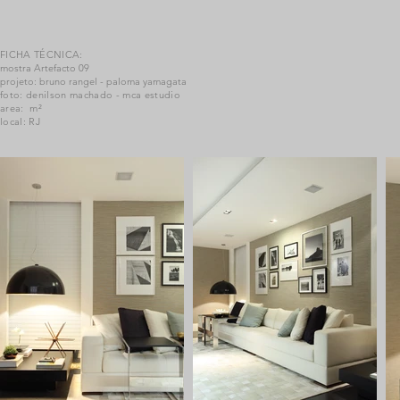
FICHA TÉCNICA:
mostra Artefacto 09
projeto: bruno rangel - paloma yamagata
foto: denilson machado - mca estudio
area: m²
local: RJ