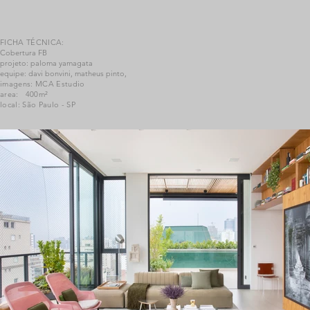
FICHA TÉCNICA:
Cobertura FB
projeto: paloma yamagata
equipe: davi bonvini, matheus pinto,
imagens: MCA Estudio
area: 400m²
local: São Paulo - SP