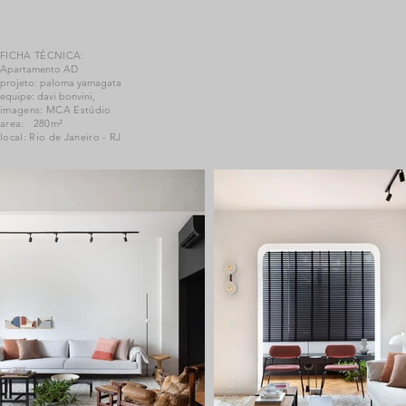
FICHA TÉCNICA:
Apartamento AD
projeto: paloma yamagata
equipe: davi bonvini,
imagens: MCA Estúdio
area: 280m²
local: Rio de Janeiro - RJ