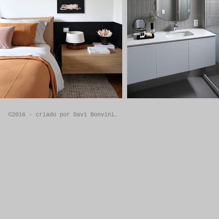
©2016 - criado por Davi Bonvini.