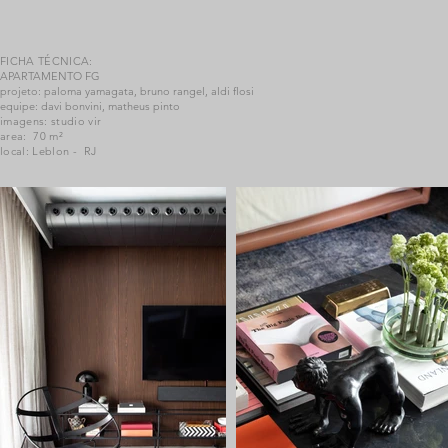
FICHA TÉCNICA:
APARTAMENTO FG
projeto: paloma yamagata, bruno rangel, aldi flosi
equipe: davi bonvini, matheus pinto
imagens: studio vir
area: 70 m²
local: Leblon - RJ