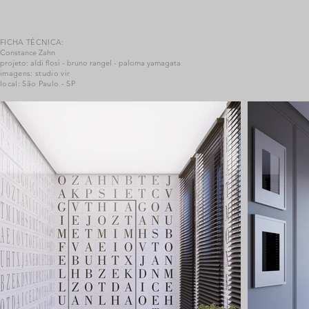
FICHA TÉCNICA:
Constance Zahn
projeto: aldi flosi - bruno rangel - paloma yamagata
imagens: studio vir
local: São Paulo - SP