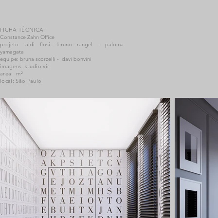
FICHA TÉCNICA:
Constance Zahn Office
projeto: aldi flosi- bruno rangel - paloma
yamagata
equipe: bruna scorzelli - davi bonvini
imagens: studio vir
area: m²
local: São Paulo