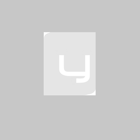
yamagata arquitetura
sobre
portifolio
imprensa
contato