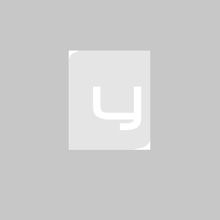
yamagata arquitetura
sobre
portifolio
imprensa
contato